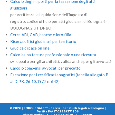
Calcolo degli importi per la tassazione degli atti
giudiziari
per verificare la liquidazione dell’imposta di
registro, codice ufficio per atti giudiziari di Bologna è
BOLOGNA 2 UT DPBO
Cerca ABI, CAB, banche e loro filiali
Ricerca uffici giudiziari per territorio
Giudice di pace on line
Calcola una fattura professionale o una ricevuta
sviluppato per gli architetti, valida anche per gli avvocati
Calcolo compensi avvocati per precetto
Esenzione per i certificati anagrafici (tabella allegato B
al D.P.R. 26.10.1972 n. 642)
© 2026 | FOROLEGALE™ - Servizi per studi legali a Bologna |
Partita IVA IT02839371206
Privacy Policy
|
Cookie Policy
|
Contatti