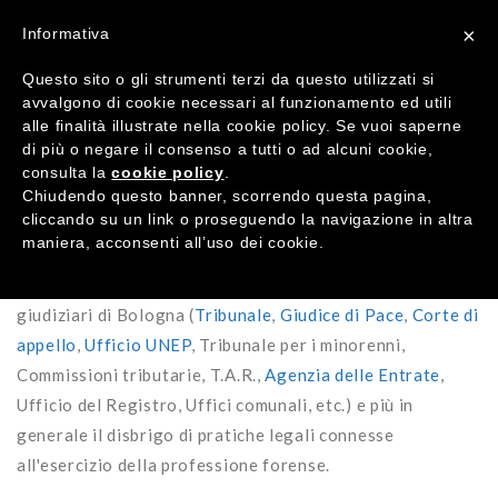
×
Informativa
Questo sito o gli strumenti terzi da questo utilizzati si
avvalgono di cookie necessari al funzionamento ed utili
alle finalità illustrate nella cookie policy. Se vuoi saperne
di più o negare il consenso a tutti o ad alcuni cookie,
consulta la
cookie policy
.
Chiudendo questo banner, scorrendo questa pagina,
cliccando su un link o proseguendo la navigazione in altra
TEST FOROLEGALE™
–
servizi studi legali
vanta
maniera, acconsenti all’uso dei cookie.
un’esperienza pluriennale consolidata nell'eseguire tutte
le attività esterne di cancelleria presso gli uffici
giudiziari di Bologna (
Tribunale
,
Giudice di Pace
,
Corte di
appello
,
Ufficio UNEP
, Tribunale per i minorenni,
Commissioni tributarie, T.A.R.,
Agenzia delle Entrate
,
Ufficio del Registro, Uffici comunali, etc.) e più in
generale il disbrigo di pratiche legali connesse
all'esercizio della professione forense.